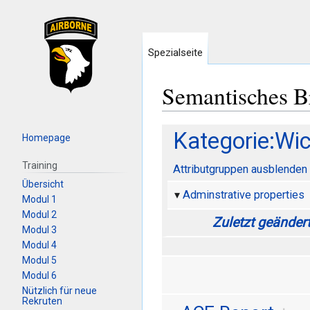
Spezialseite
Semantisches 
Zur
Zur
Kategorie:Wi
Homepage
Navigation
Suche
Training
springen
springen
Attributgruppen ausblenden
Übersicht
Adminstrative properties
Modul 1
Modul 2
Zuletzt geänder
Modul 3
Modul 4
Modul 5
Modul 6
Nützlich für neue
Rekruten