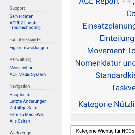
ACE Report
+
Support
Co
Serverdaten
ACRE2 Update
Einsatzplanun
Troubleshooting
Einteilung
Für Interessierte
Eigenentwicklungen
Movement To
Verwaltung
Nomenklatur un
Missionsbau
Standardki
ACE Medic System
Taskve
Navigation
Hauptseite
Letzte Änderungen
Kategorie:Nützl
Zufällige Seite
Hilfe zu MediaWiki
Alle Seiten
Werkzeuge